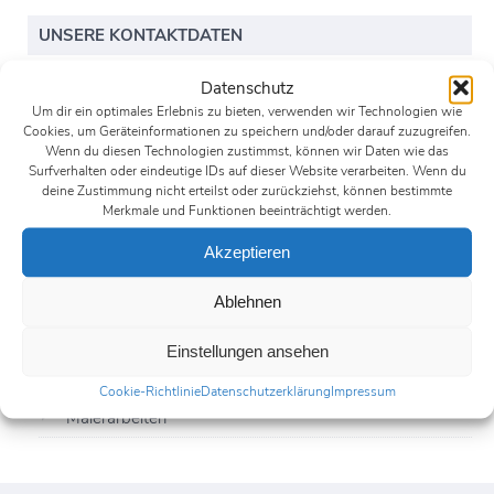
UNSERE KONTAKTDATEN
Datenschutz
Mustermann GmbH
Um dir ein optimales Erlebnis zu bieten, verwenden wir Technologien wie
Marie Mustermann
Cookies, um Geräteinformationen zu speichern und/oder darauf zuzugreifen.
Wenn du diesen Technologien zustimmst, können wir Daten wie das
Hauptstraße 1a
Surfverhalten oder eindeutige IDs auf dieser Website verarbeiten. Wenn du
12345 Hauptstadt
deine Zustimmung nicht erteilst oder zurückziehst, können bestimmte
Merkmale und Funktionen beeinträchtigt werden.
01234 - 56 78 99
Akzeptieren
01234 - 56 78 98
mail@example.com
Ablehnen
Einstellungen ansehen
UNSERE LEISTUNGEN
Cookie-Richtlinie
Datenschutzerklärung
Impressum
Malerarbeiten